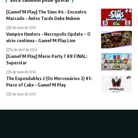
[GameFM Play] The Sims #4 – Encontro
Marcado – Antes Tarde Duke Nukem
6 de maio de 2016
Vampire Hunters – Necropolis Update ~ O
vício continua – GameFM Play Live
16 de abril de 2024
[GameFM Play] Mario Party 7 #8 FINAL:
Superstar
6 de maio de 2016
The Expendables 2 (Os Mercenários 2) #1:
Piece of Cake – GameFM Play
6 de maio de 2016