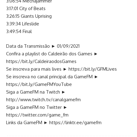
3:06:54 Mechajammer
3:17:01 City of Beats
3:26:15 Giants Uprising
3:39:34 Lifeslide
3:49:54 Final
Data da Transmissão ► 01/09/2021
Confira a playlist do Caldeirão dos Games ►
https://bit.ly/CaldeiraodosGames
Se inscreva para mais lives ►
https://bit.ly/GFMLives
Se inscreva no canal principal da GameFM ►
https://bit.ly/GameFMYouTube
Siga a GameFM na Twitch ►
http://www.twitch.tv/canalgamefm
Siga a GameFM no Twitter ►
https://twitter.com/game_fm
Links da GameFM ►
https://linktr.ee/gamefm