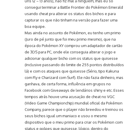
uns 12 – 13 anos), não fiz mal a ninguém, mas eu só
consegui terminar a Battle Frontier do Pokémon Emerald
usando cheat pra alterar os status dos bichos e para
capturar os que não tinham na versão para fazer uma
boa equipe.
Mas ainda no assunto de Pokémon, eu tenho um primo
(Juro de pé junto que foi meu primo mesmo), que na
época do Pokémon XY comprou um adaptador de cartão
de 3DS para PC, onde ele conseguia alterar o jogo e
adicionar qualquer bicho com os status que quisesse
(Inclusive passando do limite de 255 pontos distribuídos
lá) e com os ataques que quisesse (Sério, tipo Kakuna
com Fly e Charizard com Surf). Ele não fazia dinheiro, mas
ganhava, de certa forma, influência em grupos no
Facebook com Giveaways de lendários shiny e etc. Esses
tempos atrás houve uma acusação de cheat no VGC
(Video Game Championchip) mundial oficial da Pokémon
Company, parece que o player não breedou e treinou os
seus bichos igual um maniaco e usou o mesmo
dispositivo que o meu primo para criar os Pokémon com
status e golpes que quisesse, lógico, dentro do