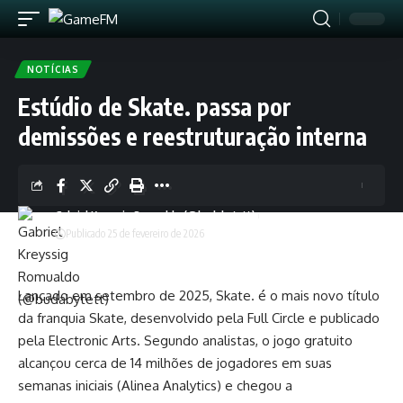
NOTÍCIAS
Estúdio de Skate. passa por
demissões e reestruturação interna
Gabriel Kreyssig Romualdo (@budabytett)
Publicado 25 de fevereiro de 2026
Lançado em setembro de 2025, Skate. é o mais novo título
da franquia Skate, desenvolvido pela Full Circle e publicado
pela Electronic Arts. Segundo analistas, o jogo gratuito
alcançou cerca de 14 milhões de jogadores em suas
semanas iniciais (Alinea Analytics) e chegou a