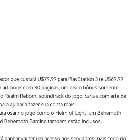
dor que custará U$79.99 para PlayStation 3 (e U$69.99
um art-book com 80 páginas, um disco bônus somente
o Realm Reborn, soundtrack do jogo, cartas com arte de
ara ajudar a fazer sua conta mais
para usar no jogo como o Helm of Light, um Behemoth
nd Behemoth Barding também estão inclusos.
rá ganhar vai ter um acesso aos servidores mais cedo do