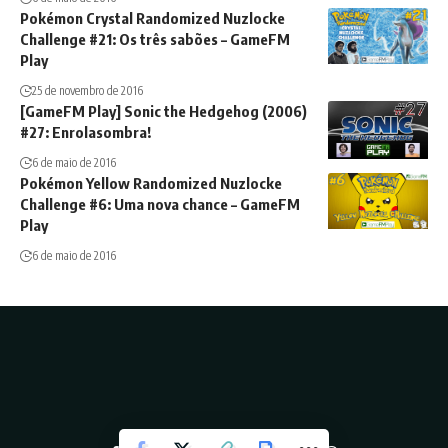
Pokémon Crystal Randomized Nuzlocke
Challenge #21: Os três sabões – GameFM
Play
25 de novembro de 2016
[GameFM Play] Sonic the Hedgehog (2006)
#27: Enrolasombra!
6 de maio de 2016
Pokémon Yellow Randomized Nuzlocke
Challenge #6: Uma nova chance – GameFM
Play
6 de maio de 2016