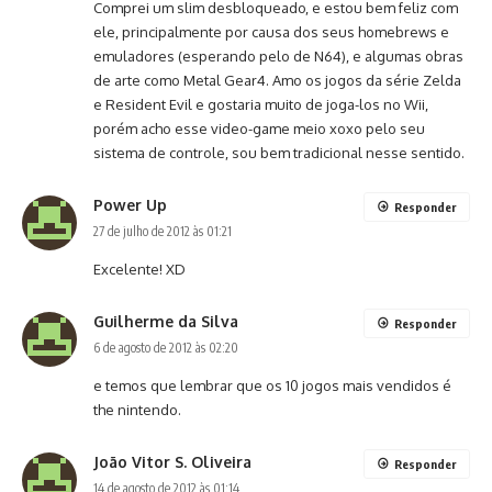
Comprei um slim desbloqueado, e estou bem feliz com
ele, principalmente por causa dos seus homebrews e
emuladores (esperando pelo de N64), e algumas obras
de arte como Metal Gear4. Amo os jogos da série Zelda
e Resident Evil e gostaria muito de joga-los no Wii,
porém acho esse video-game meio xoxo pelo seu
sistema de controle, sou bem tradicional nesse sentido.
Power Up
Responder
27 de julho de 2012 às 01:21
Excelente! XD
Guilherme da Silva
Responder
6 de agosto de 2012 às 02:20
e temos que lembrar que os 10 jogos mais vendidos é
the nintendo.
João Vitor S. Oliveira
Responder
14 de agosto de 2012 às 01:14