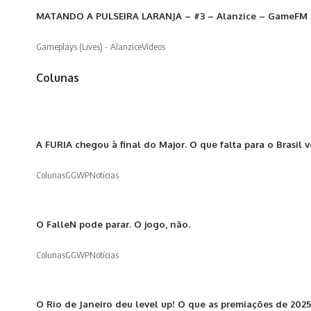
MATANDO A PULSEIRA LARANJA – #3 – Alanzice – GameFM
Gameplays (Lives) - Alanzice
Vídeos
Colunas
A FURIA chegou à final do Major. O que falta para o Brasil 
Colunas
GGWP
Notícias
O FalleN pode parar. O jogo, não.
Colunas
GGWP
Notícias
O Rio de Janeiro deu level up! O que as premiações de 2025