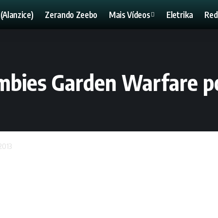
(Alanzice)
Zerando Zeebo
Mais Vídeos
Eletrika
Red
mbies Garden Warfare po
2013