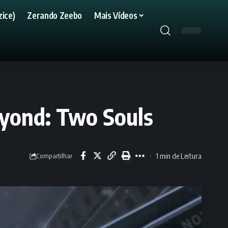
ice)
Zerando Zeebo
Mais Vídeos
eyond: Two Souls
1 min de Leitura
Compartilhar