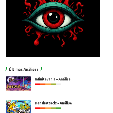
Últimas Análises
Infinitevania – Análise
Denshattack! – Análise