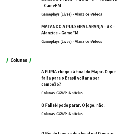
– GameFM
Gameplays (Lives) - Alanzice
Vídeos
MATANDO A PULSEIRA LARANJA – #3 –
Alanzice – GameFM
Gameplays (Lives) - Alanzice
Vídeos
Colunas
A FURIA chegou à final do Major. O que
falta para o Brasil voltar a ser
campeão?
Colunas
GGWP
Notícias
O FalleN pode parar. O jogo, não.
Colunas
GGWP
Notícias
O Rio de Janeiro deu level up! O que as