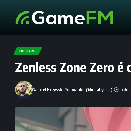
NOTÍCIAS
Zenless Zone Zero é 
Gabriel Kreyssig Romualdo (@budabytett)
Public