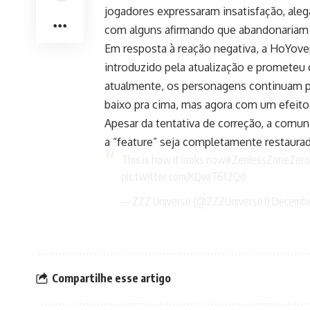
jogadores expressaram insatisfação, aleg
com alguns afirmando que abandonariam o
Em resposta à reação negativa, a HoYove
introduzido pela atualização e prometeu co
atualmente, os personagens continuam p
baixo pra cima, mas agora com um efeito
Apesar da tentativa de correção, a comu
a “feature” seja completamente restaurad
This is how it looks now
#ZenlessZoneZero
pic.twitter.com/KQvaT6t2Qd
— ZZZ Universe (@ZZZUniverse1)
Decembe
Compartilhe esse artigo