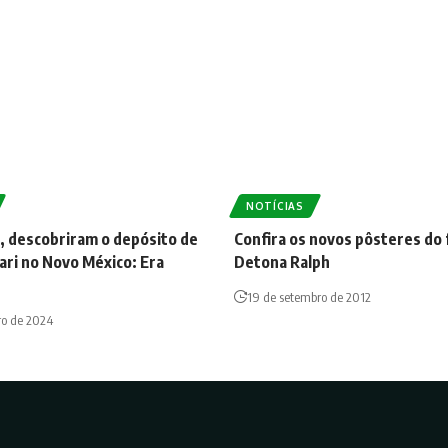
NOTÍCIAS
, descobriram o depósito de
Confira os novos pôsteres do 
ari no Novo México: Era
Detona Ralph
19 de setembro de 2012
ro de 2024