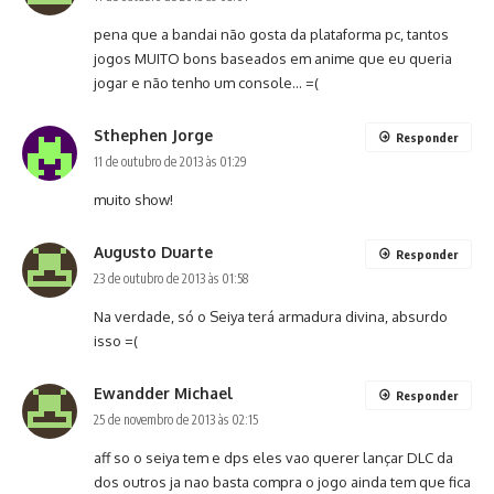
pena que a bandai não gosta da plataforma pc, tantos
jogos MUITO bons baseados em anime que eu queria
jogar e não tenho um console… =(
Sthephen Jorge
Responder
11 de outubro de 2013 às 01:29
muito show!
Augusto Duarte
Responder
23 de outubro de 2013 às 01:58
Na verdade, só o Seiya terá armadura divina, absurdo
isso =(
Ewandder Michael
Responder
25 de novembro de 2013 às 02:15
aff so o seiya tem e dps eles vao querer lançar DLC da
dos outros ja nao basta compra o jogo ainda tem que fica