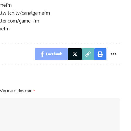
amefm
.twitch.tv/canalgamefm
itter.com/game_fm
amefm
Facebook
 são marcados com
*