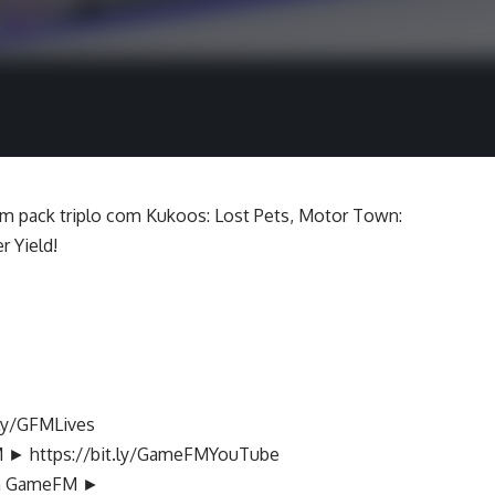
m pack triplo com Kukoos: Lost Pets, Motor Town:
r Yield!
.ly/GFMLives
FM ►
https://bit.ly/GameFMYouTube
 da GameFM ►