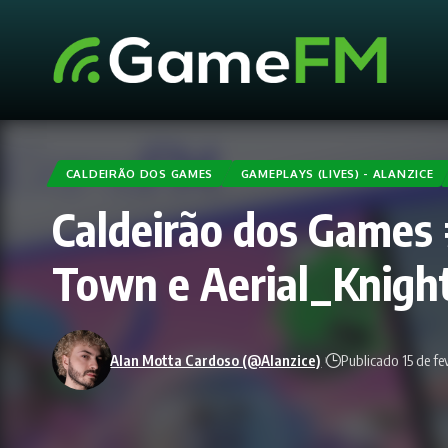
CALDEIRÃO DOS GAMES
GAMEPLAYS (LIVES) - ALANZICE
Caldeirão dos Games 
Town e Aerial_Knigh
Alan Motta Cardoso (@Alanzice)
Publicado 15 de fe