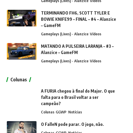
Gameplays (Lives) - Alanzice
Vídeos
TERMINANDO FH6, SCOTT TYLER E
BOWIE KNIFE99 – FINAL – #4 – Alanzice
– GameFM
Gameplays (Lives) - Alanzice
Vídeos
MATANDO A PULSEIRA LARANJA – #3 –
Alanzice – GameFM
Gameplays (Lives) - Alanzice
Vídeos
Colunas
A FURIA chegou à final do Major. O que
falta para o Brasil voltar a ser
campeão?
Colunas
GGWP
Notícias
O FalleN pode parar. O jogo, não.
Colunas
GGWP
Notícias