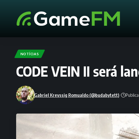
NOTÍCIAS
CODE VEIN II será la
Gabriel Kreyssig Romualdo (@budabytett)
Public