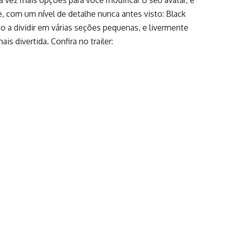
vez mais opções para você modificar o seu avatar, e
 com um nível de detalhe nunca antes visto: Black
 a dividir em várias seções pequenas, e livermente
 divertida. Confira no trailer: