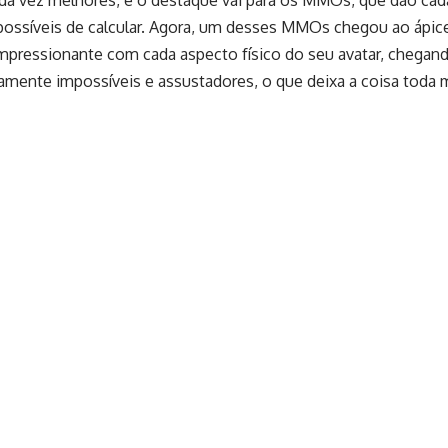
a vez melhores, e o destaque vai para os MMOs, que dão cada 
síveis de calcular. Agora, um desses MMOs chegou ao ápice,
pressionante com cada aspecto físico do seu avatar, chegando
ente impossíveis e assustadores, o que deixa a coisa toda mais