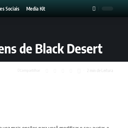
es Sociais
Media Kit
ens de Black Desert
2 min de Leitura
Compartilhar