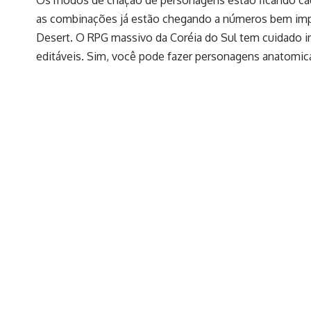
Os modos de criação de personagens estão ficando cad
as combinações já estão chegando a números bem impos
Desert. O RPG massivo da Coréia do Sul tem cuidado im
editáveis. Sim, você pode fazer personagens anatomicam