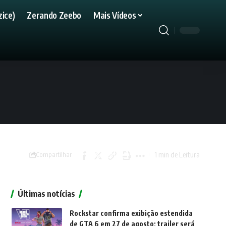
ice)
Zerando Zeebo
Mais Vídeos
1 min de Leitura
Compartilhar
Últimas notícias
Rockstar confirma exibição estendida
de GTA 6 em 27 de agosto; trailer será