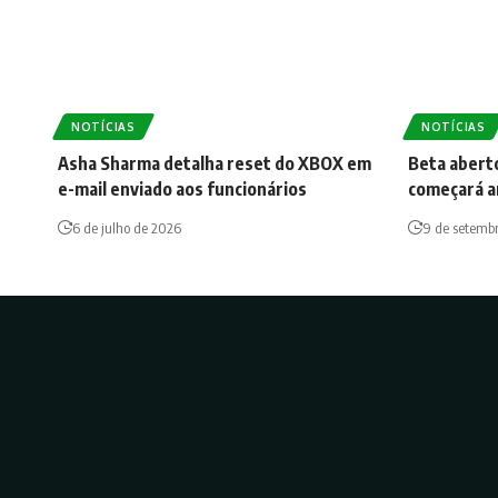
NOTÍCIAS
NOTÍCIAS
Asha Sharma detalha reset do XBOX em
Beta abert
e-mail enviado aos funcionários
começará a
6 de julho de 2026
9 de setemb