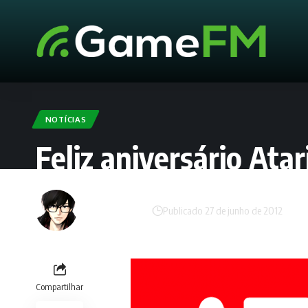
NOTÍCIAS
Feliz aniversário Ata
Lucas Rodrigues
Publicado 27 de junho de 2012
Compartilhar