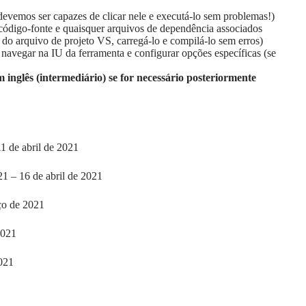
vemos ser capazes de clicar nele e executá-lo sem problemas!)
código-fonte e quaisquer arquivos de dependência associados
r do arquivo de projeto VS, carregá-lo e compilá-lo sem erros)
avegar na IU da ferramenta e configurar opções específicas (se
 inglês (intermediário) se for necessário posteriormente
1 de abril de 2021
21 – 16 de abril de 2021
ço de 2021
2021
021