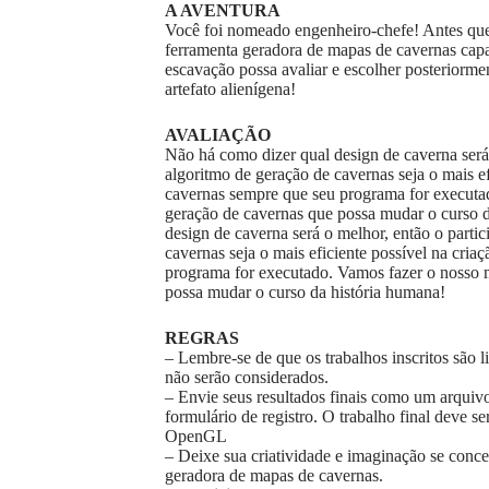
A AVENTURA
Você foi nomeado engenheiro-chefe! Antes que 
ferramenta geradora de mapas de cavernas capaz
escavação possa avaliar e escolher posteriorment
artefato alienígena!
AVALIAÇÃO
Não há como dizer qual design de caverna será o
algoritmo de geração de cavernas seja o mais ef
cavernas sempre que seu programa for executa
geração de cavernas que possa mudar o curs
design de caverna será o melhor, então o partic
cavernas seja o mais eficiente possível na cri
programa for executado. Vamos fazer o nosso m
possa mudar o curso da história humana!
REGRAS
– Lembre-se de que os trabalhos inscritos são 
não serão considerados.
– Envie seus resultados finais como um arqui
formulário de registro. O trabalho final deve
OpenGL
– Deixe sua criatividade e imaginação se conce
geradora de mapas de cavernas.