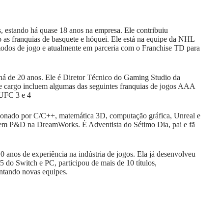
, estando há quase 18 anos na empresa. Ele contribuiu
do as franquias de basquete e hóquei. Ele está na equipe da NHL
odos de jogo e atualmente em parceria com o Franchise TD para
há de 20 anos. Ele é Diretor Técnico do Gaming Studio da
ste cargo incluem algumas das seguintes franquias de jogos AAA
 UFC 3 e 4
ixonado por C/C++, matemática 3D, computação gráfica, Unreal e
a em P&D na DreamWorks. É Adventista do Sétimo Dia, pai e fã
 anos de experiência na indústria de jogos. Ela já desenvolveu
do Switch e PC, participou de mais de 10 títulos,
ntando novas equipes.