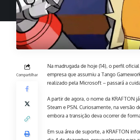
Na madrugada de hoje (14), o perfil ofic
empresa que assumiu a Tango Gameworks
Compartilhar
realizado pela Microsoft – passará a cui
A partir de agora, o nome da KRAFTON já a
Steam e PSN. Curiosamente, na versão de
embora a transição deva ocorrer de forma
Em sua
área de suporte
, a KRAFTON info
dia 4 de dezembro, provavelmente para at