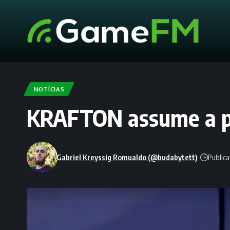
NOTÍCIAS
KRAFTON assume a pu
Gabriel Kreyssig Romualdo (@budabytett)
Public