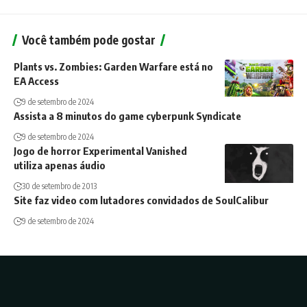
Você também pode gostar
Plants vs. Zombies: Garden Warfare está no
EA Access
9 de setembro de 2024
Assista a 8 minutos do game cyberpunk Syndicate
9 de setembro de 2024
Jogo de horror Experimental Vanished
utiliza apenas áudio
30 de setembro de 2013
Site faz video com lutadores convidados de SoulCalibur
9 de setembro de 2024