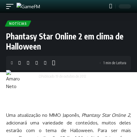
NOTÍCIAS
Phantasy Star Online 2 em clima de
Halloween
1 min de Leitura
Amaro Neto
Publicado 19 de outubro de 2012
Uma atualização no MMO Japonês,
Phantasy Star Online 2
,
adicionará uma variedade de conteúdos, muitos deles
estarão com o tema de Halloween. Para ser mais