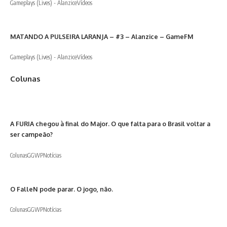
Gameplays (Lives) - Alanzice
Vídeos
MATANDO A PULSEIRA LARANJA – #3 – Alanzice – GameFM
Gameplays (Lives) - Alanzice
Vídeos
Colunas
A FURIA chegou à final do Major. O que falta para o Brasil voltar a
ser campeão?
Colunas
GGWP
Notícias
O FalleN pode parar. O jogo, não.
Colunas
GGWP
Notícias