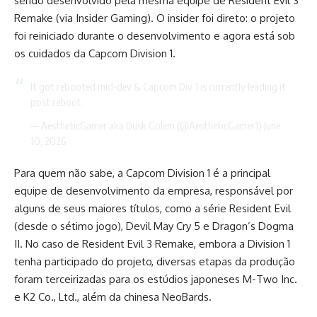
sendo desenvolvido pela mesma equipe de Resident Evil 3
Remake (via
Insider Gaming
). O insider foi direto: o projeto
foi reiniciado durante o desenvolvimento e agora está sob
os cuidados da Capcom Division 1.
It got rebooted mid-dev & Capcom Div 1 is currently leading it
post reboot.
— AestheticGamer aka Dusk Golem (@AestheticGamer1)
June
10, 2026
Para quem não sabe, a Capcom Division 1 é a principal
equipe de desenvolvimento da empresa, responsável por
alguns de seus maiores títulos, como a série Resident Evil
(desde o sétimo jogo), Devil May Cry 5 e Dragon’s Dogma
II. No caso de Resident Evil 3 Remake, embora a Division 1
tenha participado do projeto, diversas etapas da produção
foram terceirizadas para os estúdios japoneses M-Two Inc.
e K2 Co., Ltd., além da chinesa NeoBards.