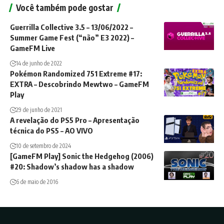
Você também pode gostar
Guerrilla Collective 3.5 – 13/06/2022 –
Summer Game Fest (“não” E3 2022) –
GameFM Live
14 de junho de 2022
Pokémon Randomized 751 Extreme #17:
EXTRA – Descobrindo Mewtwo – GameFM
Play
29 de junho de 2021
A revelação do PS5 Pro – Apresentação
técnica do PS5 – AO VIVO
10 de setembro de 2024
[GameFM Play] Sonic the Hedgehog (2006)
#20: Shadow’s shadow has a shadow
6 de maio de 2016