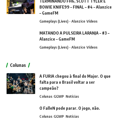
TERMINANDO FH6, SCOTT TYLER E
BOWIE KNIFE99 – FINAL – #4 – Alanzice
– GameFM
Gameplays (Lives) - Alanzice
Vídeos
MATANDO A PULSEIRA LARANJA – #3 –
Alanzice – GameFM
Gameplays (Lives) - Alanzice
Vídeos
Colunas
A FURIA chegou à final do Major. O que
falta para o Brasil voltar a ser
campeão?
Colunas
GGWP
Notícias
O FalleN pode parar. O jogo, não.
Colunas
GGWP
Notícias