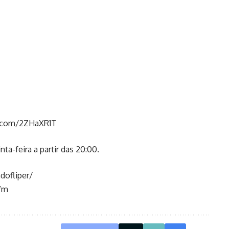
n.com/2ZHaXR1T
ta-feira a partir das 20:00.
dofliper/
efm