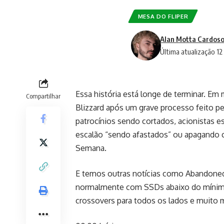
MESA DO FLIPER
Alan Motta Cardoso
Última atualização 1
Essa história está longe de terminar. Em
Compartilhar
Blizzard após um grave processo feito p
patrocínios sendo cortados, acionistas e
escalão “sendo afastados” ou apagando c
Semana.
E temos outras notícias como Abandoned
normalmente com SSDs abaixo do mínimo e
crossovers para todos os lados e muito 