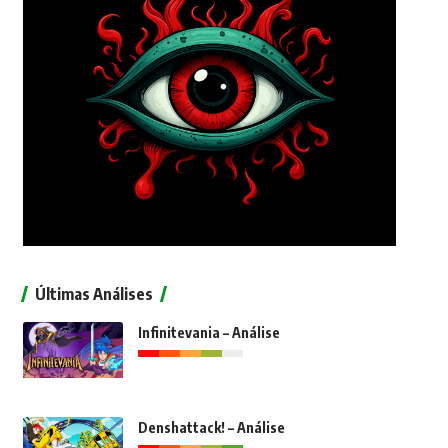
Últimas Análises
Infinitevania – Análise
Denshattack! – Análise