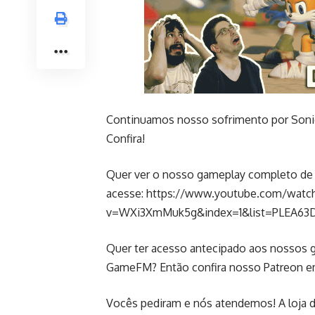
Continuamos nosso sofrimento por Sonic
Confira!
Quer ver o nosso gameplay completo de 
acesse:
https://www.youtube.com/watc
v=WXi3XmMuk5g&index=1&list=PLEA63
Quer ter acesso antecipado aos nossos g
GameFM? Então confira nosso Patreon 
Vocês pediram e nós atendemos! A loja 