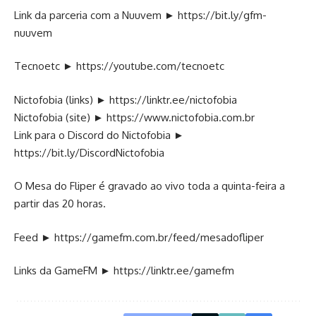
Link da parceria com a Nuuvem ►
https://bit.ly/gfm-
nuuvem
Tecnoetc ►
https://youtube.com/tecnoetc
Nictofobia (links) ►
https://linktr.ee/nictofobia
Nictofobia (site) ►
https://www.nictofobia.com.br
Link para o Discord do Nictofobia ►
https://bit.ly/DiscordNictofobia
O Mesa do Fliper é gravado ao vivo toda a quinta-feira a
partir das 20 horas.
Feed ►
https://gamefm.com.br/feed/mesadofliper
Links da GameFM ►
https://linktr.ee/gamefm