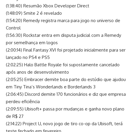
(1:38:40) Resumão Xbox Developer Direct
(1:48:09) Smite 2 é revelado
(1:54:20) Remedy registra marca para jogo no universo de
Control
(1:56:30) Rockstar entra em disputa judicial com a Remedy
por semelhança em logos
(2:00:14) Final Fantasy XVI foi projetado inicialmente para ser
lançado no PS4 e PS5
(2:02:25) Halo Battle Royale foi supostamente cancelado
após anos de desenvolvimento
(2:05:25) Embracer demite boa parte do estúdio que ajudou
em Tiny Tina’s Wonderlands e Borderlands 3
(2:06:45) Discord demite 170 funcionários e diz que empresa
perdeu eficiência
(2:09:55) Ubisoft+ passa por mudanças e ganha novo plano
de R$ 27
(2:14:22) Project U, novo jogo de tiro co-op da Ubisoft, terá
teste fechado em fevereiro