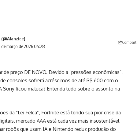
 (@Alanzice)
Comparti
8 de março de 2026 04:28
tar de preço DE NOVO. Devido a “pressões econômicas”,
nha de consoles sofrerá acréscimos de até R$ 600 com o
A Sony ficou maluca? Entenda tudo sobre o assunto na
es da “Lei Felca”, Fortnite está tendo sua pior crise da
digitais, mercado AAA está cada vez mais insustentável,
ar robôs que usam IA e Nintendo reduz produção do