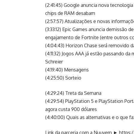
(2:41:45) Google anuncia nova tecnologia
chips de RAM desabam
(2:57:57) Atualizações e novas informaçõ
(3:33:12) Epic Games anuncia demissão de
engajamento de Fortnite (entre outros co
(4:04:43) Horizon Chase será removido d
(4:11:32) Jogos AAA já estão passando d
Schreier
(4:19:40) Mensagens
(4:25:50) Sorteio
(4:29:24) Treta da Semana
(4:29:54) PlayStation 5 e PlayStation Port
agora custa 900 dólares
(4:40:00) Quais as alternativas e o que fa
Link da parceria com a Nuuvem ►
https: