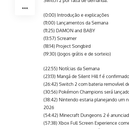
Switch 2 por falta de demanda.
(0:00) Introdução e explicações
(11:00) Lançamentos da Semana
(11:25) DAMON and BABY
(13:57) Screamer
(18:14) Project Songbird
(19:30) (Jogos grátis e de sorteio)
(22:55) Notícias da Semana
(23:13) Mangá de Silent Hill f é confirmad
(26:42) Switch 2 com bateria removível 
(30:56) Pokémon Champions será lançado
(38:42) Nintendo estaria planejando um 
2026
(54:42) Minecraft Dungeons 2 é anuncia
(57:38) Xbox Full Screen Experience co