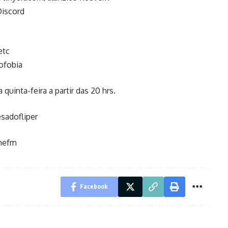
Discord
etc
tofobia
quinta-feira a partir das 20 hrs.
sadofliper
amefm
Facebook