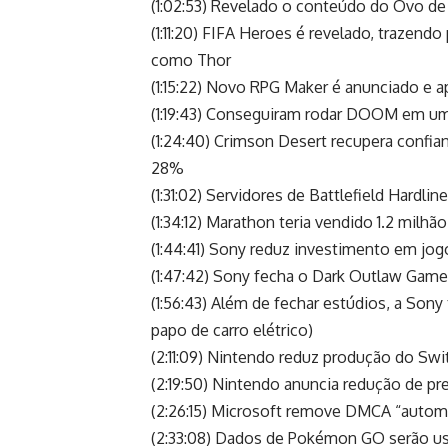
(1:02:53) Revelado o conteúdo do Ovo de
(1:11:20) FIFA Heroes é revelado, trazendo
como Thor
(1:15:22) Novo RPG Maker é anunciado e 
(1:19:43) Conseguiram rodar DOOM em 
(1:24:40) Crimson Desert recupera confi
28%
(1:31:02) Servidores de Battlefield Hardl
(1:34:12) Marathon teria vendido 1.2 mil
(1:44:41) Sony reduz investimento em jog
(1:47:42) Sony fecha o Dark Outlaw Games
(1:56:43) Além de fechar estúdios, a Son
papo de carro elétrico)
(2:11:09) Nintendo reduz produção do Swi
(2:19:50) Nintendo anuncia redução de pr
(2:26:15) Microsoft remove DMCA “automá
(2:33:08) Dados de Pokémon GO serão us