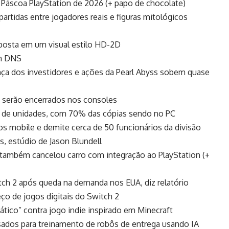
 Páscoa PlayStation de 2026 (+ papo de chocolate)
 partidas entre jogadores reais e figuras mitológicos
aposta em um visual estilo HD-2D
um DNS
ança dos investidores e ações da Pearl Abyss sobem quase
ine serão encerrados nos consoles
hão de unidades, com 70% das cópias sendo no PC
os mobile e demite cerca de 50 funcionários da divisão
, estúdio de Jason Blundell
y também cancelou carro com integração ao PlayStation (+
tch 2 após queda na demanda nos EUA, diz relatório
eço de jogos digitais do Switch 2
tico” contra jogo indie inspirado em Minecraft
ados para treinamento de robôs de entrega usando IA