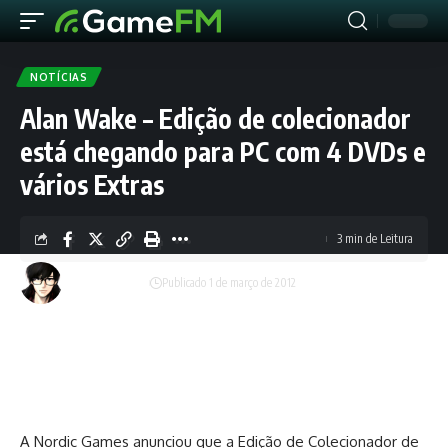
NOTÍCIAS
Alan Wake – Edição de colecionador
está chegando para PC com 4 DVDs e
vários Extras
3 min de Leitura
Lucas Rodrigues
Publicado 1 de março de 2012
A Nordic
Games
anunciou que a Edição de Colecionador de