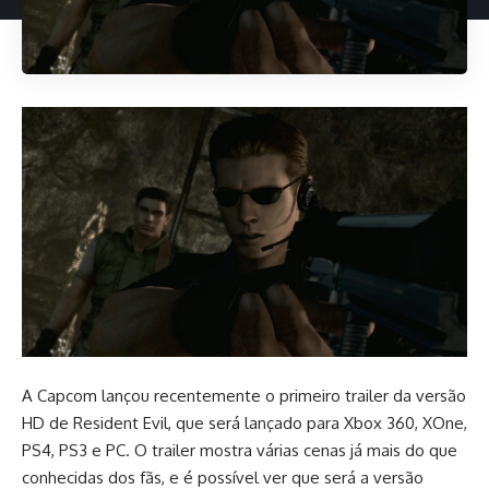
A Capcom lançou recentemente o primeiro trailer da versão
HD de Resident Evil, que será lançado para Xbox 360, XOne,
PS4, PS3 e PC. O trailer mostra várias cenas já mais do que
conhecidas dos fãs, e é possível ver que será a versão