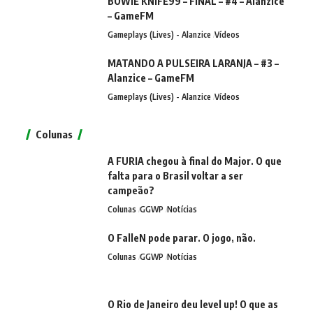
BOWIE KNIFE99 – FINAL – #4 – Alanzice
– GameFM
Gameplays (Lives) - Alanzice
Vídeos
MATANDO A PULSEIRA LARANJA – #3 –
Alanzice – GameFM
Gameplays (Lives) - Alanzice
Vídeos
Colunas
A FURIA chegou à final do Major. O que
falta para o Brasil voltar a ser
campeão?
Colunas
GGWP
Notícias
O FalleN pode parar. O jogo, não.
Colunas
GGWP
Notícias
O Rio de Janeiro deu level up! O que as