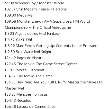
55:30 Wonder Boy / Monster World
1:02:37 Shin Megami Tensei / Persona
1:08:00 Mega Man
1:09:58 Monster Energy AMA Supercross: FIM World
Championship – The Official Videogame
1:13:23 Alguns outros Final Fantasy
1:15:39 Yu-Gi-Oh!
1:18:09 Marc Ecko’s Getting Up: Contents Under Pressure
1:19:50 Star Wars: Jedi Knight
1:24:49 Jogos de Naruto
1:29:45 The Movie The Game Street Fighter
1:33:06 Mortal 11 Kombat
1:34:07 The Movie The Game
1:36:30 Hey Punk! Are You Tuff E Nuff? Master the Moves to
Master Me!
1:38:38 Menções honrosas
1:54:43 Recados
1:56:48 Leitura de Comentários