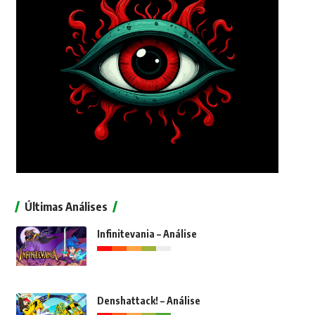
Últimas Análises
Infinitevania – Análise
Denshattack! – Análise