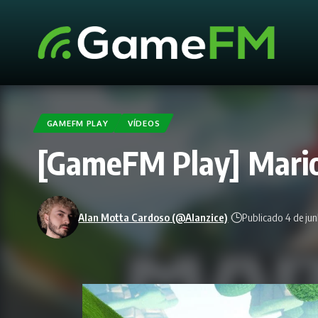
GAMEFM PLAY
VÍDEOS
[GameFM Play] Mario 
Alan Motta Cardoso (@Alanzice)
Publicado 4 de ju