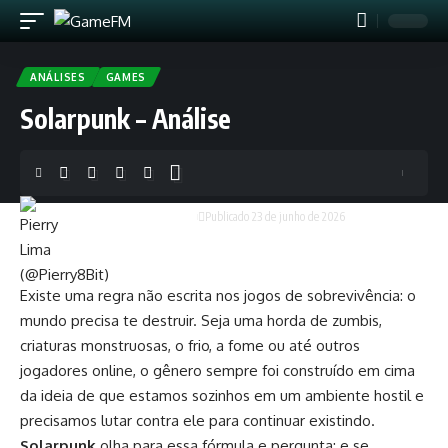
ANÁLISES
GAMES
Solarpunk – Análise
Pierry Lima (@Pierry8Bit)
Publicado 23 de junho de 2026
Existe uma regra não escrita nos jogos de sobrevivência: o
mundo precisa te destruir. Seja uma horda de zumbis,
criaturas monstruosas, o frio, a fome ou até outros
jogadores online, o gênero sempre foi construído em cima
da ideia de que estamos sozinhos em um ambiente hostil e
precisamos lutar contra ele para continuar existindo.
Solarpunk
olha para essa fórmula e pergunta: e se