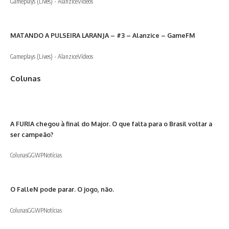
Gameplays (Lives) - Alanzice
Vídeos
MATANDO A PULSEIRA LARANJA – #3 – Alanzice – GameFM
Gameplays (Lives) - Alanzice
Vídeos
Colunas
A FURIA chegou à final do Major. O que falta para o Brasil voltar a
ser campeão?
Colunas
GGWP
Notícias
O FalleN pode parar. O jogo, não.
Colunas
GGWP
Notícias