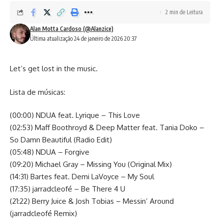
2 min de Leitura
Alan Motta Cardoso (@Alanzice)
Última atualização 24 de janeiro de 2026 20:37
Let’s get lost in the music.
Lista de músicas:
(00:00) NDUA feat. Lyrique – This Love
(02:53) Maff Boothroyd & Deep Matter feat. Tania Doko –
So Damn Beautiful (Radio Edit)
(05:48) NDUA – Forgive
(09:20) Michael Gray – Missing You (Original Mix)
(14:31) Bartes feat. Demi LaVoyce – My Soul
(17:35) jarradcleofé – Be There 4 U
(21:22) Berry Juice & Josh Tobias – Messin’ Around
(jarradcleofé Remix)