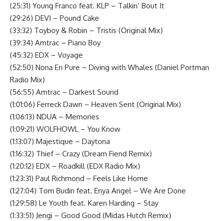
(25:31) Young Franco feat. KLP – Talkin’ Bout It
(29:26) DEVI – Pound Cake
(33:32) Toyboy & Robin – Tristis (Original Mix)
(39:34) Amtrac – Piano Boy
(45:32) EDX – Voyage
(52:50) Nona En Pure – Diving with Whales (Daniel Portman
Radio Mix)
(56:55) Amtrac – Darkest Sound
(1:01:06) Ferreck Dawn – Heaven Sent (Original Mix)
(1:06:13) NDUA – Memories
(1:09:21) WOLFHOWL – You Know
(1:13:07) Majestique – Daytona
(1:16:32) Thief – Crazy (Dream Fiend Remix)
(1:20:12) EDX – Roadkill (EDX Radio Mix)
(1:23:31) Paul Richmond – Feels Like Home
(1:27:04) Tom Budin feat. Enya Angel – We Are Done
(1:29:58) Le Youth feat. Karen Harding – Stay
(1:33:51) Jengi – Good Good (Midas Hutch Remix)