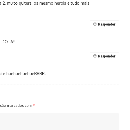
ta 2, muito quiters, os mesmo herois e tudo mais.
Responder
o DOTA!!!
Responder
 hate huehuehuehueBRBR.
 são marcados com
*