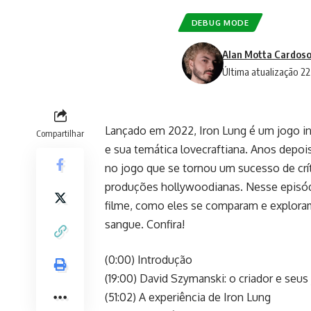
DEBUG MODE
Alan Motta Cardoso
Última atualização 22
Lançado em 2022, Iron Lung é um jogo in
Compartilhar
e sua temática lovecraftiana. Anos depoi
no jogo que se tornou um sucesso de crí
produções hollywoodianas. Nesse episód
filme, como eles se comparam e exploram
sangue. Confira!
(0:00) Introdução
(19:00) David Szymanski: o criador e seus
(51:02) A experiência de Iron Lung