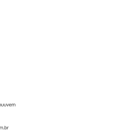
-nuuvem
m.br