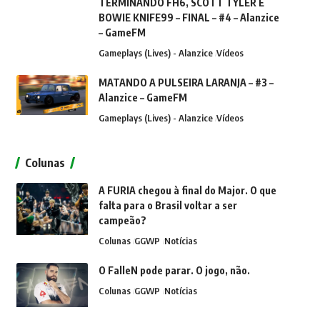
TERMINANDO FH6, SCOTT TYLER E
BOWIE KNIFE99 – FINAL – #4 – Alanzice
– GameFM
Gameplays (Lives) - Alanzice
Vídeos
MATANDO A PULSEIRA LARANJA – #3 –
Alanzice – GameFM
Gameplays (Lives) - Alanzice
Vídeos
Colunas
A FURIA chegou à final do Major. O que
falta para o Brasil voltar a ser
campeão?
Colunas
GGWP
Notícias
O FalleN pode parar. O jogo, não.
Colunas
GGWP
Notícias