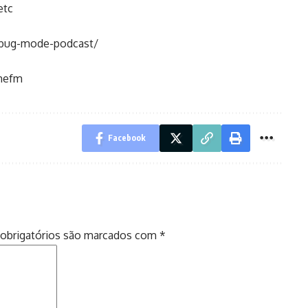
etc
ebug-mode-podcast/
amefm
Facebook
obrigatórios são marcados com
*