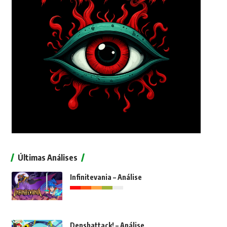
Últimas Análises
Infinitevania – Análise
Denshattack! – Análise