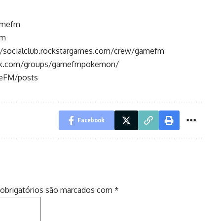
amefm
fm
//socialclub.rockstargames.com/crew/gamefm
ok.com/groups/gamefmpokemon/
meFM/posts
Facebook
obrigatórios são marcados com
*