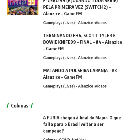
F-ZERO 99 (E JOGANDO TODA SÉRIE)
PELA PRIMEIRA VEZ (SWITCH 2) –
Alanzice – GameFM
Gameplays (Lives) - Alanzice
Vídeos
TERMINANDO FH6, SCOTT TYLER E
BOWIE KNIFE99 – FINAL – #4 – Alanzice
– GameFM
Gameplays (Lives) - Alanzice
Vídeos
MATANDO A PULSEIRA LARANJA – #3 –
Alanzice – GameFM
Gameplays (Lives) - Alanzice
Vídeos
Colunas
A FURIA chegou à final do Major. O que
falta para o Brasil voltar a ser
campeão?
Colunas
GGWP
Notícias