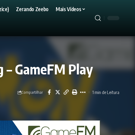
ice)
Zerando Zeebo
Mais Vídeos
g – GameFM Play
1 min de Leitura
Compartilhar