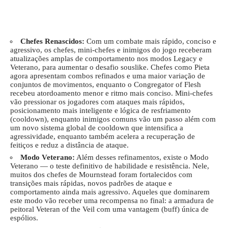
Chefes Renascidos:
Com um combate mais rápido, conciso e
agressivo, os chefes, mini-chefes e inimigos do jogo receberam
atualizações amplas de comportamento nos modos Legacy e
Veterano, para aumentar o desafio souslike. Chefes como Pieta
agora apresentam combos refinados e uma maior variação de
conjuntos de movimentos, enquanto o Congregator of Flesh
recebeu atordoamento menor e ritmo mais conciso. Mini-chefes
vão pressionar os jogadores com ataques mais rápidos,
posicionamento mais inteligente e lógica de resfriamento
(cooldown), enquanto inimigos comuns vão um passo além com
um novo sistema global de cooldown que intensifica a
agressividade, enquanto também acelera a recuperação de
feitiços e reduz a distância de ataque.
Modo Veterano:
Além desses refinamentos, existe o Modo
Veterano — o teste definitivo de habilidade e resistência. Nele,
muitos dos chefes de Mournstead foram fortalecidos com
transições mais rápidas, novos padrões de ataque e
comportamento ainda mais agressivo. Aqueles que dominarem
este modo vão receber uma recompensa no final: a armadura de
peitoral Veteran of the Veil com uma vantagem (buff) única de
espólios.