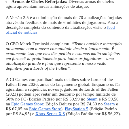
Armas de Chefes Reforjadas:
Diversas armas de chefes
agora apresentam novas animações de ataque.
A Versão 2.5 é a culminação de mais de 70 atualizações forjadas
através do feedback de mais de 6 milhões de jogadores. Para a
descrição completa do conteúdo da atualização, visite o
feed
oficial de notícias
.
O CEO Marek Tyminski completou:
“Temos ouvido e interagido
ativamente com a nossa comunidade desde o lançamento. É
exatamente isso que eles têm pedido e estamos muito satisfeitos
em fornecê-la gratuitamente para todos os jogadores – uma
atualização grande e final que representa a nossa visão
definitiva para Lords of the Fallen”.
A CI Games compartilhará mais detalhes sobre Lords of the
Fallen II em 2026, antes do lançamento global. Enquanto os fãs
aguardam a sequência, novos jogadores de Lords of the Fallen
(2023) podem aproveitar um desconto por tempo limitado de
50% no PC (Edição Padrão por R$ 59,99 no
Steam
e R$ 59,50
na
Epic Games Store
; Edição Deluxe por R$ 74,50 no
Steam
e
R$ 67,05 na
Epic Games Store
),
PlayStation 5
(Edição Padrão
por R$ 84,95) e
Xbox Series X|S
(Edição Padrão por R$ 56,22).