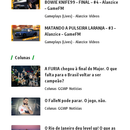
BOWIE KNIFE99 – FINAL – #4 – Alanzice
– GameFM
Gameplays (Lives) - Alanzice
Vídeos
MATANDO A PULSEIRA LARANJA – #3 –
Alanzice – GameFM
Gameplays (Lives) - Alanzice
Vídeos
Colunas
A FURIA chegou à final do Major. O que
falta para o Brasil voltar a ser
campeão?
Colunas
GGWP
Notícias
O FalleN pode parar. O jogo, não.
Colunas
GGWP
Notícias
O Rio de Janeiro deu level up! O que as