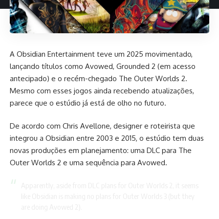
A Obsidian Entertainment teve um 2025 movimentado,
lançando títulos como Avowed, Grounded 2 (em acesso
antecipado) e o recém-chegado The Outer Worlds 2.
Mesmo com esses jogos ainda recebendo atualizações,
parece que o estúdio já está de olho no futuro.
De acordo com Chris Avellone, designer e roteirista que
integrou a Obsidian entre 2003 e 2015, o estúdio tem duas
novas produções em planejamento: uma DLC para The
Outer Worlds 2 e uma sequência para Avowed.
Apparently, aside from DLC plans for Outer Worlds 2, it seems
like Obsidian is making no plans for Outer Worlds 3 (but they
are doing Avowed 2).