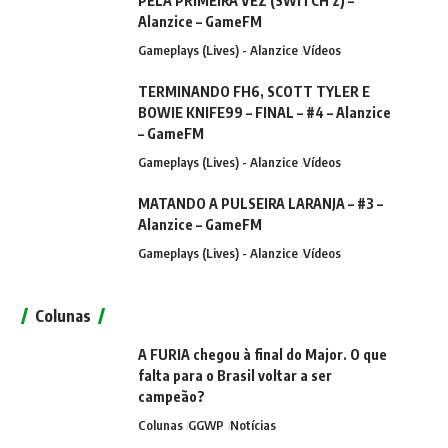
PELA PRIMEIRA VEZ (SWITCH 2) –
Alanzice – GameFM
Gameplays (Lives) - Alanzice
Vídeos
TERMINANDO FH6, SCOTT TYLER E
BOWIE KNIFE99 – FINAL – #4 – Alanzice
– GameFM
Gameplays (Lives) - Alanzice
Vídeos
MATANDO A PULSEIRA LARANJA – #3 –
Alanzice – GameFM
Gameplays (Lives) - Alanzice
Vídeos
Colunas
A FURIA chegou à final do Major. O que
falta para o Brasil voltar a ser
campeão?
Colunas
GGWP
Notícias