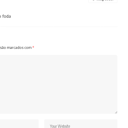
o foda
 são marcados com
*