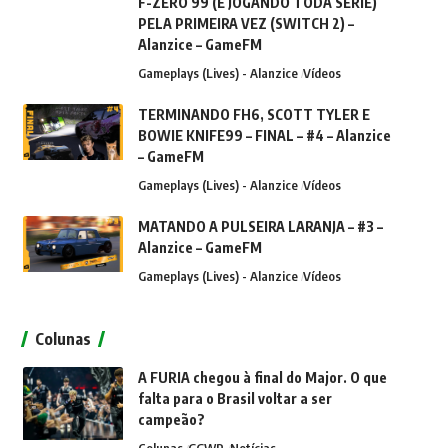
F-ZERO 99 (E JOGANDO TODA SÉRIE)
PELA PRIMEIRA VEZ (SWITCH 2) –
Alanzice – GameFM
Gameplays (Lives) - Alanzice
Vídeos
TERMINANDO FH6, SCOTT TYLER E
BOWIE KNIFE99 – FINAL – #4 – Alanzice
– GameFM
Gameplays (Lives) - Alanzice
Vídeos
MATANDO A PULSEIRA LARANJA – #3 –
Alanzice – GameFM
Gameplays (Lives) - Alanzice
Vídeos
Colunas
A FURIA chegou à final do Major. O que
falta para o Brasil voltar a ser
campeão?
Colunas
GGWP
Notícias