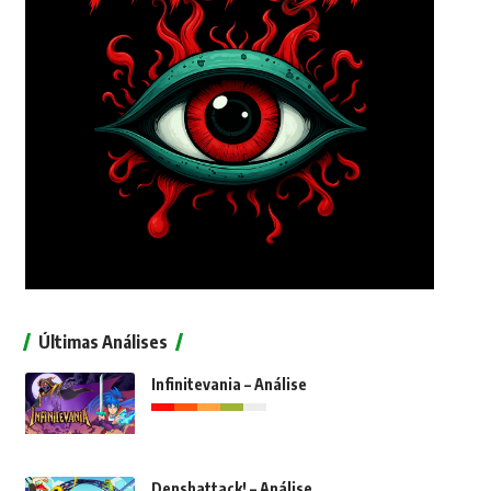
Últimas Análises
Infinitevania – Análise
Denshattack! – Análise