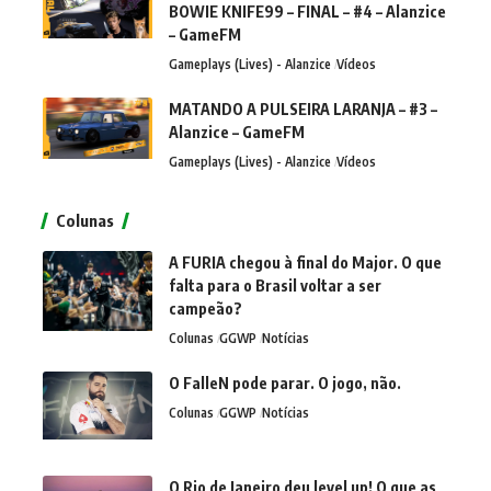
BOWIE KNIFE99 – FINAL – #4 – Alanzice
– GameFM
Gameplays (Lives) - Alanzice
Vídeos
MATANDO A PULSEIRA LARANJA – #3 –
Alanzice – GameFM
Gameplays (Lives) - Alanzice
Vídeos
Colunas
A FURIA chegou à final do Major. O que
falta para o Brasil voltar a ser
campeão?
Colunas
GGWP
Notícias
O FalleN pode parar. O jogo, não.
Colunas
GGWP
Notícias
O Rio de Janeiro deu level up! O que as