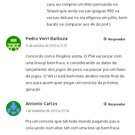
cara, eu comprei um WiiU pensando no
Smash que ainda vai sair (paguei 900 na
versao deluxe na sta efigenia em julho, bem
barato se comparar aos 4k do ps4 )
Pedro Verri Barboza
Responder
31 de outubro de 2013 às 21:35
Concordo com o Rogério acima. O PS4 vai lançar com
uma lineup bem fraca, e considerando as datas de
lançamento dos jogos de peso, vai passar por um hiato
de jogos. O Wii U está bem mais atrativo neste final de
ano para quem quer pegar um console da próxima
geração
Antonio Carlos
Responder
1 de novembro de 2013 às 01:34
Pra um console que tah todo mundo pagando pau e
colocando num altar, tah com uma line up bem fraca.