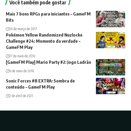
Você também pode gostar
Mais 7 bons RPGs para iniciantes – GameFM
Bits
26 de março de 2017
Pokémon Yellow Randomized Nuzlocke
Challenge #24: Momento da verdade –
GameFM Play
27 de maio de 2016
[GameFM Play] Mario Party #2: Jogo Ladrão
6 de maio de 2016
Sonic Forces #8 EXTRA: Sombra de
conteúdo – GameFM Play
2 de abril de 2021